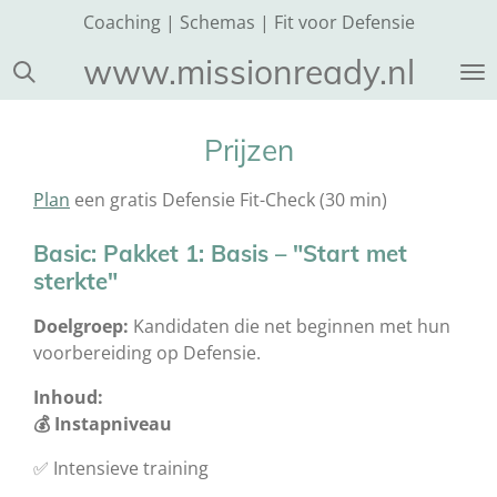
Coaching | Schemas | Fit voor Defensie
Ga
direct
www.missionready.nl
naar
de
hoofdinhoud
Prijzen
Plan
een gratis Defensie Fit-Check (30 min)
Basic: Pakket 1: Basis – "Start met
sterkte"
Doelgroep:
Kandidaten die net beginnen met hun
voorbereiding op Defensie.
Inhoud:
💰 Instapniveau
✅ Intensieve training