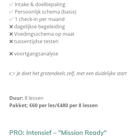
✅
Intake & doelbepaling
✅ Persoonlijk schema (basis)
✅
1 check-in per maand
❌ dagelijkse begeleiding
❌ Voedingsschema op maat
❌ tussentijdse testen
❌ voortgangsanalyse
👉
Je doet het grotendeels zelf, met een duidelijke start
Duur:
8 lessen
Pakket; €60 per les/€480 per 8 lessen
PRO: Intensief – "Mission Ready"