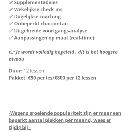
✅ Supplementadvies
✅ Wekelijkse check-ins
✅ Dagelijkse coaching
✅ Onbeperkt chatcontact
✅ Uitgebreide voortgangsanalyse
✅ Aanpassingen op maat (real-time)
👉
Je wordt volledig begeleid , dit is het hoogste
niveau
Duur:
12 lessen
Pakket; €50 per les/€800 per 12 lessen
-Wegens groeiende populariteit zijn er maar een
beperkt aantal plekken per maand, wees er
tijdig bij -