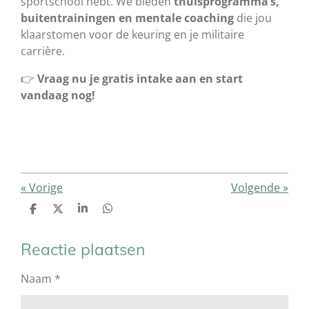
sportschool hebt. We bieden
thuisprogramma’s,
buitentrainingen en mentale coaching
die jou
klaarstomen voor de keuring en je militaire
carrière.
👉
Vraag nu je gratis intake aan en start
vandaag nog!
«
Vorige
Volgende
»
D
D
S
D
e
e
h
e
l
e
a
l
e
l
r
e
Reactie plaatsen
n
e
n
Naam *