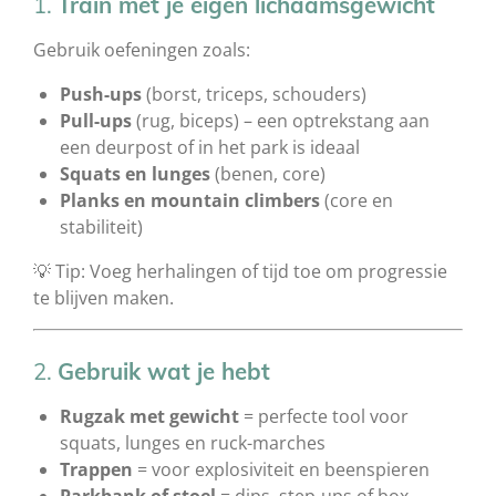
1.
Train met je eigen lichaamsgewicht
Gebruik oefeningen zoals:
Push-ups
(borst, triceps, schouders)
Pull-ups
(rug, biceps) – een optrekstang aan
een deurpost of in het park is ideaal
Squats en lunges
(benen, core)
Planks en mountain climbers
(core en
stabiliteit)
💡 Tip: Voeg herhalingen of tijd toe om progressie
te blijven maken.
2.
Gebruik wat je hebt
Rugzak met gewicht
= perfecte tool voor
squats, lunges en ruck-marches
Trappen
= voor explosiviteit en beenspieren
Parkbank of stoel
= dips, step-ups of box