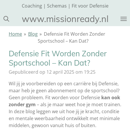
Coaching | Schemas | Fit voor Defensie
Ga
direct
www.missionready.nl
naar
de
Home
»
Blog
»
Defensie Fit Worden Zonder
hoofdinhoud
Sportschool – Kan Dat?
Defensie Fit Worden Zonder
Sportschool – Kan Dat?
Gepubliceerd op 12 april 2025 om 19:25
Wil jij je voorbereiden op een carrière bij Defensie,
maar heb je geen abonnement op de sportschool?
Geen probleem. Fit worden voor Defensie
kan ook
zonder gym
– als je maar weet hoe je moet trainen.
In deze blog leggen we uit hoe jij je kracht, conditie
en mentale weerbaarheid ontwikkelt met minimale
middelen, gewoon vanuit huis of buiten.